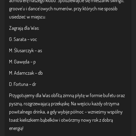
atmosferę naszego klubu. Spodziewajcie się mieszanki swingu,
groove’u i dance’owych numerów, przy których nie sposób
usiedzieć w miejscu.
Zagrają dla Was:
G. Sarata – voc
M. Ślusarczyk – as
M. Gawęda – p
M. Adamczak – db
D. Fortuna – dr
Przygotujemy dla Was obfitą zimną płytę w formie bufetu oraz
pyszną, rozgrzewającą przekąskę. Na wejściu każdy otrzyma
powitalnego drinka, a gdy wybije północ – wznieśmy wspólny
toast kieliszkiem bąbelków i otwórzmy nowy rok z dobrą
energią!