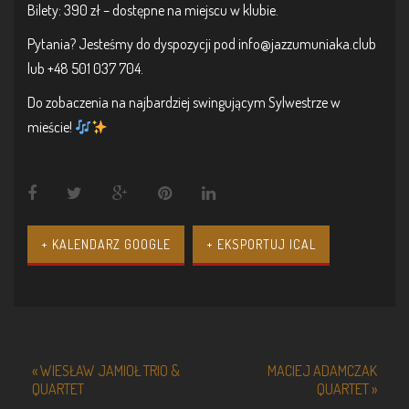
Bilety: 390 zł – dostępne na miejscu w klubie.
Pytania? Jesteśmy do dyspozycji pod info@jazzumuniaka.club
lub +48 501 037 704.
Do zobaczenia na najbardziej swingującym Sylwestrze w
mieście!
+ KALENDARZ GOOGLE
+ EKSPORTUJ ICAL
Event
«
WIESŁAW JAMIOŁ TRIO &
MACIEJ ADAMCZAK
QUARTET
QUARTET
»
Navigation